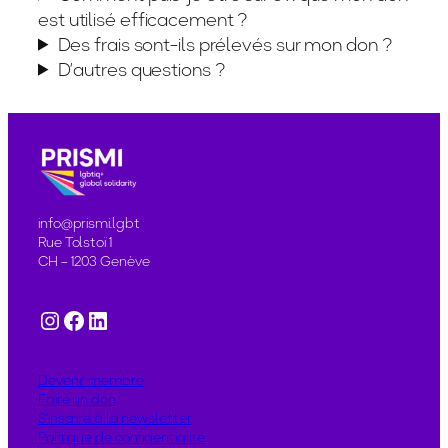
est utilisé efficacement ?
Des frais sont-ils prélevés sur mon don ?
D’autres questions ?
info@prismi.lgbt
Rue Tolstoï 1
CH – 1203 Genève
Instagram
Facebook
LinkedIn
Devenir membre
Faire un don
S’inscrire à la newsletter
Politique de confidentialité