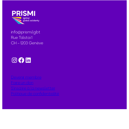
info@prismi.lgbt
Rue Tolstoï 1
CH – 1203 Genève
Instagram
Facebook
LinkedIn
Devenir membre
Faire un don
S’inscrire à la newsletter
Politique de confidentialité